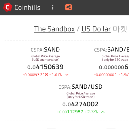
Coinhills
The Sandbox
/
US Dollar
마켓
SAND
SAND/
CSPA:
CSPA:
Global Price Average
Global Price Averag
( USD countervalue )
( only for BTC trade 
4150639
6
0
.
0
0
.
000000
-
67718
-
1
%
-
1
-
1
0
.
000
.
61
0
.
0000000
.
54
SAND/USD
CSPA:
Global Price Average
( only for USD trade )
4274002
0
.
0
+
112987
+
2
%
0
.
00
.
72