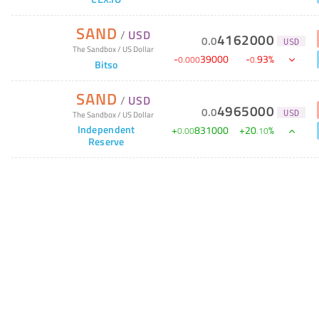
SAND
/
USD
4162000
0
.
0
USD
The Sandbox
/
US Dollar
-
39000
-
93
%
0
.
000
0
.
Bitso
SAND
/
USD
4965000
0
.
0
The Sandbox
/
US Dollar
USD
Independent
+
831000
+
20
%
0
.
00
.
10
Reserve