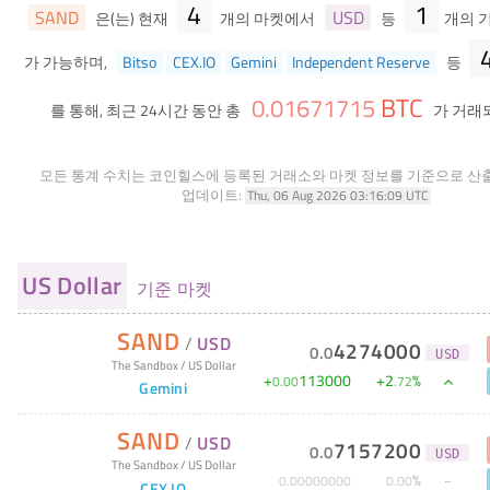
4
1
SAND
USD
은(는) 현재
개의 마켓에서
등
개의 
가 가능하며,
Bitso
CEX.IO
Gemini
Independent Reserve
등
BTC
0
.
01671715
를 통해, 최근 24시간 동안 총
가 거래
모든 통계 수치는 코인힐스에 등록된 거래소와 마켓 정보를 기준으로 산
업데이트:
Thu, 06 Aug 2026 03:16:09 UTC
US Dollar
기준 마켓
SAND
/
USD
4274000
0
.
0
USD
The Sandbox
/
US Dollar
+
113000
+
2
%
0
.
00
.
72
Gemini
SAND
/
USD
7157200
0
.
0
USD
The Sandbox
/
US Dollar
%
0
.
00000000
0
.
00
CEX.IO