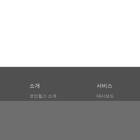
소개
서비스
코인힐스 소개
대시보드
CSPA 인덱스
비트코인 모니터
이용약관
마켓 파인더
뉴스리더
검색
Public API