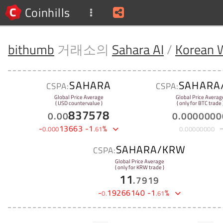
Coinhills
bithumb
거래소의
Sahara AI
/
Korean 
SAHARA
SAHARA
CSPA:
CSPA:
Global Price Average
Global Price Averag
( USD countervalue )
( only for BTC trade 
837578
0
.
00
0
.
0000000
-
13663
-
1
%
0
.
000
.
61
0
.
00000000
SAHARA/KRW
CSPA:
Global Price Average
( only for KRW trade )
11
.
7919
-
19266140
-
1
%
0
.
.
61