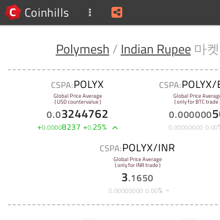
Coinhills
Polymesh
/
Indian Rupee
마켓
POLYX
POLYX/
CSPA:
CSPA:
Global Price Average
Global Price Averag
( USD countervalue )
( only for BTC trade 
3244762
5
0
.
0
0
.
000000
+
8237
+
25
%
0
.
0000
0
.
0
.
00000000
0
.
00
POLYX/INR
CSPA:
Global Price Average
( only for INR trade )
3
.
1650
%
0
.
00000000
0
.
00