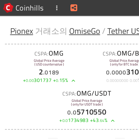
Coinhills
Pionex
거래소의
OmiseGo
/
Tether U
OMG
OMG/B
CSPA:
CSPA:
Global Price Average
Global Price Averag
( USD countervalue )
( only for BTC trade 
2
310
.
0189
0
.
0000
+
301737
+
15
%
0
.
00
0
.
0
.
00000000
0
.
00
OMG/USDT
CSPA:
Global Price Average
( only for USDT trade )
5710550
0
.
0
+
1734983
+
43
%
0
.
0
.
64