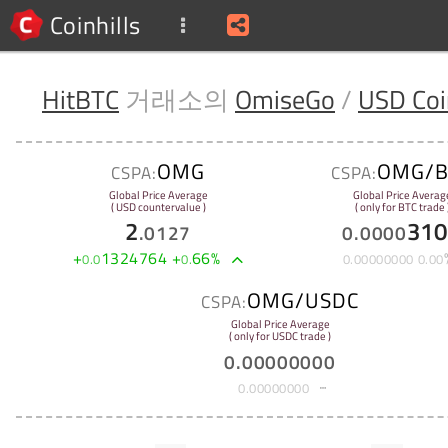
Coinhills
HitBTC
거래소의
OmiseGo
/
USD Coi
OMG
OMG/B
CSPA:
CSPA:
Global Price Average
Global Price Averag
( USD countervalue )
( only for BTC trade 
2
310
.
0127
0
.
0000
+
1324764
+
66
%
0
.
0
0
.
0
.
00000000
0
.
00
OMG/USDC
CSPA:
Global Price Average
( only for USDC trade )
0
.
00000000
0
.
00000000