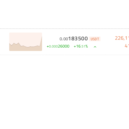
226,1
183500
0
.
00
USDT
4
+
26000
+
16
%
0
.
000
.
51