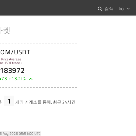
검색
ko
마켓
NOM/USDT
l Price Average
 for USDT trade )
183972
473
+
13
%
.
21
1
등
개의 거래소를 통해, 최근 24시간
06 Aug 2026 05:51:00 UTC