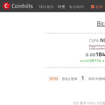
Coinhills
대시보드
마켓
뉴스리더
공유
Bi
N
CSPA:
Global Price A
( USD counterv
18
0
.
00
+
29114
+
0
.
000
1
NOM
은(는) 현재
개의 마켓
모든 통계 수치는 코인