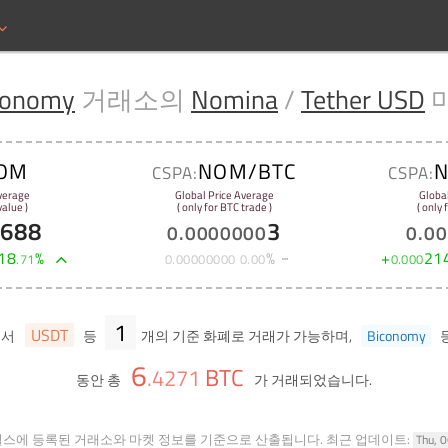
conomy
거래소의
Nomina
/
Tether USD
OM
NOM/BTC
CSPA:
CSPA:
verage
Global Price Average
Globa
alue )
( only for BTC trade )
( only
4688
3
0
.
0000000
0
.
00
18
%
%
+
21
.
71
0
.
00000000
0
.
00
0
.
000
1
USDT
에서
등
개의 기준 화폐로 거래가 가능하며,
Biconomy
6
BTC
.
4271
동안 총
가 거래되었습니다.
힐스에 등록된 거래소와 마켓 정보를 기준으로 산출됩니다.
최근 업데이트:
Thu, 