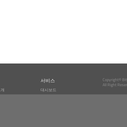
서비스
Copyright© Bi
All Right Rese
소개
대시보드
스
비트코인 모니터
Bitcoin, Ether an
cryptocurrencies 
마켓 파인더
뉴스리더
검색
Public API