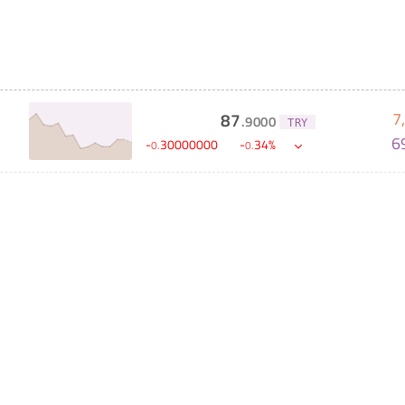
7
87
.
9000
TRY
6
-
30000000
-
34
%
0
.
0
.