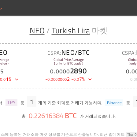
NEO
/
Turkish Lira
마켓
EO
NEO/BTC
CSPA:
CSPA:
verage
Global Price Average
Globa
alue )
( only for BTC trade )
( only
2890
15
0
.
0000
0
.
0
-
1
%
-
2
-
7
%
0
.
0
0
.
0000000
0
.
0
0
.
0
1
TRY
서
등
개의 기준 화폐로 거래가 가능하며,
Binance
등
BTC
0
.
22616384
총
가 거래되었습니다.
힐스에 등록된 거래소와 마켓 정보를 기준으로 산출됩니다.
최근 업데이트:
Thu, 