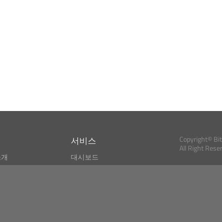
서비스
Copyright© Bi
All Right Rese
소개
대시보드
스
비트코인 모니터
Bitcoin, Ether an
cryptocurrencies 
마켓 파인더
뉴스리더
검색
Public API