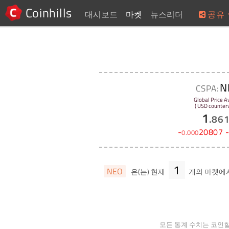
Coinhills
대시보드
마켓
뉴스리더
공유
N
CSPA:
Global Price A
( USD counterv
1
.
86
-
20807
0
.
000
1
NEO
은(는) 현재
개의 마켓에
모든 통계 수치는 코인