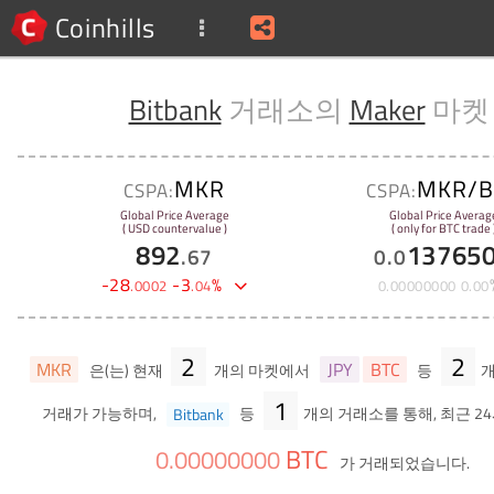
Coinhills
Bitbank
거래소의
Maker
마켓
MKR
MKR/B
CSPA:
CSPA:
Global Price Average
Global Price Averag
( USD countervalue )
( only for BTC trade 
892
13765
.
67
0
.
0
-
28
-
3
%
.
0002
.
04
0
.
00000000
0
.
00
2
2
MKR
JPY
BTC
은(는) 현재
개의 마켓에서
등
개
1
거래가 가능하며,
Bitbank
등
개의 거래소를 통해, 최근 2
BTC
0
.
00000000
가 거래되었습니다.