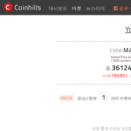
Coinhills
대시보드
마켓
뉴스리더
공유
Y
M
CSPA:
Global Price A
( USD counterv
3612
0
.
-
769901
0
.
00
1
MASK
은(는) 현재
개의 마켓
모든 통계 수치는 코인