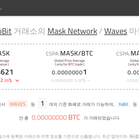
oBit
거래소의
Mask Network
/
Waves
마
ASK
MASK/BTC
M
CSPA:
CSPA:
verage
Global Price Average
Globa
alue )
( only for BTC trade )
( only 
4621
1
0
.
0000000
0
.
0
-
2
%
%
.
09
0
.
00000000
0
.
00
0
.
000
1
WAVES
에서
등
개의 기준 화폐로 거래가 가능하며,
YoBit
등
BTC
0
.
00000000
안 총
가 거래되었습니다.
힐스에 등록된 거래소와 마켓 정보를 기준으로 산출됩니다.
최근 업데이트:
Fri, 