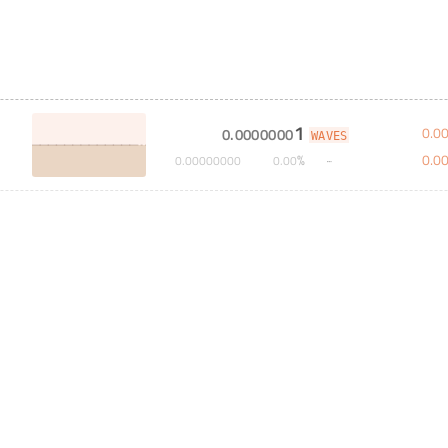
1
0
.
0
0
.
0000000
WAVES
0
.
0
%
0
.
00000000
0
.
00