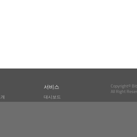
서비스
Copyright© Bi
All Right Rese
소개
대시보드
스
비트코인 모니터
Bitcoin, Ether an
cryptocurrencies 
마켓 파인더
뉴스리더
검색
Public API