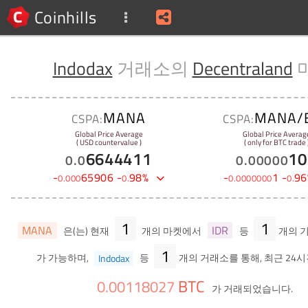
Coinhills
Indodax
거래소의
Decentraland
MANA
MANA/
CSPA:
CSPA:
Global Price Average
Global Price Averag
( USD countervalue )
( only for BTC trade 
6644411
10
0
.
0
0
.
00000
-
65906
-
98
%
-
1
-
96
0
.
000
0
.
0
.
0000000
0
.
1
1
MANA
IDR
은(는) 현재
개의 마켓에서
등
개의 
1
가 가능하며,
Indodax
등
개의 거래소를 통해, 최근 24시
BTC
0
.
00118027
가 거래되었습니다.