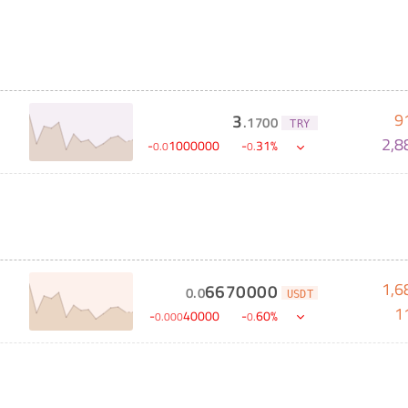
9
3
.
1700
TRY
2,8
-
1000000
-
31
%
0
.
0
0
.
1,6
6670000
0
.
0
USDT
1
-
40000
-
60
%
0
.
000
0
.