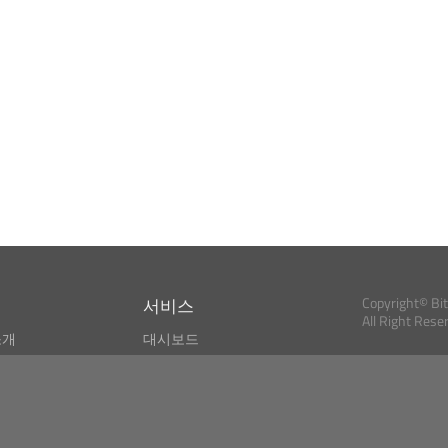
서비스
Copyright© Bi
All Right Rese
소개
대시보드
스
비트코인 모니터
Bitcoin, Ether an
cryptocurrencies 
마켓 파인더
뉴스리더
검색