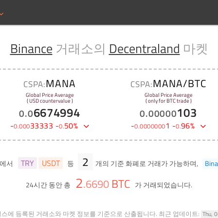
Binance
거래소의
Decentraland
마켓
MANA
MANA/BTC
CSPA:
CSPA:
Global Price Average
Global Price Average
( USD countervalue )
( only for BTC trade )
6674994
103
0
.
0
0
.
00000
-
33333
-
50
%
-
1
-
96
%
0
.
000
0
.
0
.
0000000
0
.
2
TRY
USDT
켓에서
등
개의 기준 화폐로 거래가 가능하며,
Bin
2
BTC
.
6690
24시간 동안 총
가 거래되었습니다.
힐스에 등록된 거래소와 마켓 정보를 기준으로 산출됩니다.
최근 업데이트:
Thu, 