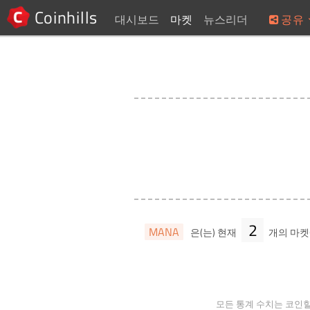
Coinhills
대시보드
마켓
뉴스리더
공유
2
MANA
은(는) 현재
개의 마
모든 통계 수치는 코인