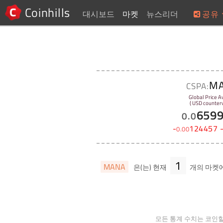
Coinhills
대시보드
마켓
뉴스리더
공유
M
CSPA:
Global Price A
( USD counterv
659
0
.
0
-
124457
0
.
00
1
MANA
은(는) 현재
개의 마켓
모든 통계 수치는 코인