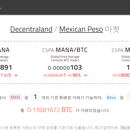
Decentraland
/
Mexican Peso
마켓
ANA
MANA/BTC
M
CSPA:
CSPA:
verage
Global Price Average
Globa
alue )
( only for BTC trade )
( only
9891
103
0
.
00000
-
1
%
-
1
-
96
%
-
800
.
85
0
.
0000000
0
.
0
.
00
1
MXN
에서
등
개의 기준 화폐로 거래가 가능하며,
Bitso
등
BTC
0
.
13681672
총
가 거래되었습니다.
힐스에 등록된 거래소와 마켓 정보를 기준으로 산출됩니다.
최근 업데이트:
Thu, 