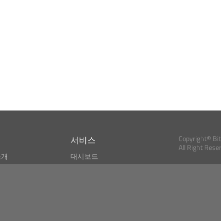
서비스
Copyright© Bi
All Right Rese
소개
대시보드
스
비트코인 모니터
Bitcoin, Ether an
cryptocurrencies 
마켓 파인더
뉴스리더
검색
Public API