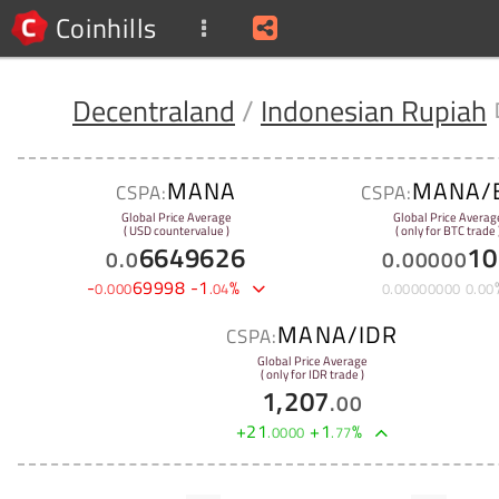
Coinhills
Decentraland
/
Indonesian Rupiah
MANA
MANA/
CSPA:
CSPA:
Global Price Average
Global Price Averag
( USD countervalue )
( only for BTC trade 
6649626
10
0
.
0
0
.
00000
-
69998
-
1
%
0
.
000
.
04
0
.
00000000
0
.
00
MANA/IDR
CSPA:
Global Price Average
( only for IDR trade )
1,207
.
00
+
21
+
1
%
.
0000
.
77