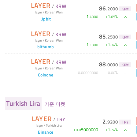
LAYER
/
KRW
86
.
2000
KRW
layer
/
Korean Won
+
1
+
1
%
.
4000
.
65
Upbit
LAYER
/
KRW
85
.
2500
KRW
layer
/
Korean Won
+
1
+
1
%
.
1300
.
34
bithumb
LAYER
/
KRW
88
.
0000
KRW
layer
/
Korean Won
%
0
.
00000000
0
.
00
Coinone
Turkish Lira
기준 마켓
LAYER
/
TRY
2
.
9200
TRY
layer
/
Turkish Lira
+
5000000
+
1
%
0
.
0
.
74
Binance