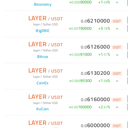
+
90000
+
1
%
0
.
000
.
49
Biconomy
LAYER
/
USDT
6210000
0
.
0
USDT
layer
/
Tether USD
+
190000
+
3
%
0
.
00
.
16
BigONE
LAYER
/
USDT
6126000
0
.
0
USDT
layer
/
Tether USD
+
91000
+
1
%
0
.
000
.
51
Bitrue
LAYER
/
USDT
6130200
0
.
0
USDT
layer
/
Tether USD
+
95300
+
1
%
0
.
000
.
58
CoinEx
LAYER
/
USDT
6160000
0
.
0
USDT
layer
/
Tether USD
+
160000
+
2
%
0
.
00
.
67
KuCoin
LAYER
/
USDT
6000000
0
.
0
USDT