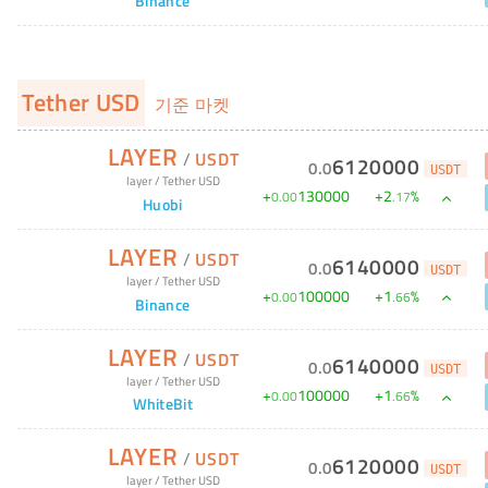
Binance
Tether USD
기준 마켓
LAYER
/
USDT
6120000
0
.
0
USDT
layer
/
Tether USD
+
130000
+
2
%
0
.
00
.
17
Huobi
LAYER
/
USDT
6140000
0
.
0
USDT
layer
/
Tether USD
+
100000
+
1
%
0
.
00
.
66
Binance
LAYER
/
USDT
6140000
0
.
0
USDT
layer
/
Tether USD
+
100000
+
1
%
0
.
00
.
66
WhiteBit
LAYER
/
USDT
6120000
0
.
0
USDT
layer
/
Tether USD