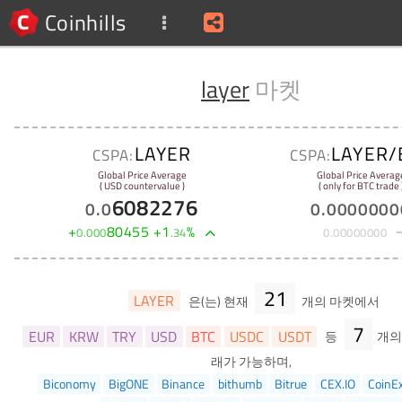
Coinhills
layer
마켓
LAYER
LAYER/
CSPA:
CSPA:
Global Price Average
Global Price Averag
( USD countervalue )
( only for BTC trade 
6082276
0
.
0
0
.
0000000
+
80455
+
1
%
0
.
000
.
34
0
.
00000000
21
LAYER
은(는) 현재
개의 마켓에서
7
EUR
KRW
TRY
USD
BTC
USDC
USDT
등
개의
래가 가능하며,
Biconomy
BigONE
Binance
bithumb
Bitrue
CEX.IO
CoinE