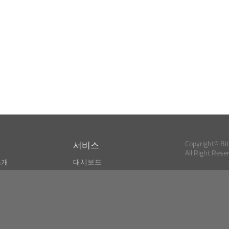
서비스
Copyright© Bi
All Right Rese
소개
대시보드
스
비트코인 모니터
Bitcoin, Ether an
cryptocurrencies 
마켓 파인더
뉴스리더
검색
Public API