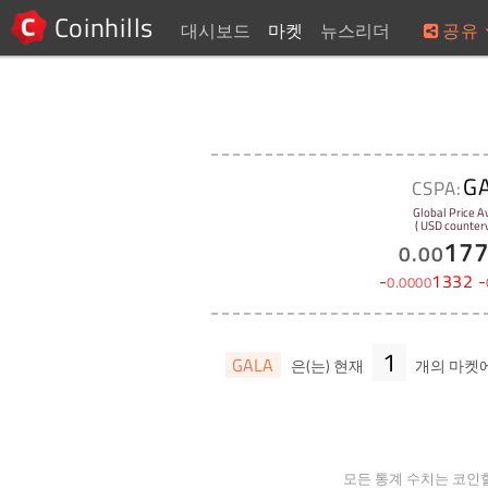
Coinhills
대시보드
마켓
뉴스리더
공유
G
CSPA:
Global Price A
( USD counterv
17
0
.
00
-
1332
-
0
.
0000
1
GALA
은(는) 현재
개의 마켓
모든 통계 수치는 코인