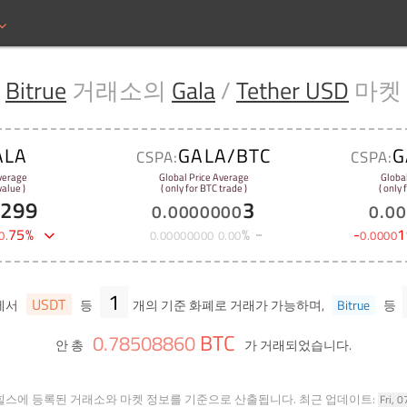
Bitrue
거래소의
Gala
/
Tether USD
마켓
ALA
GALA/BTC
G
CSPA:
CSPA:
verage
Global Price Average
Globa
alue )
( only for BTC trade )
( only
7299
3
0
.
0000000
0
.
00
75
%
%
-
1
0
.
0
.
00000000
0
.
00
0
.
0000
1
USDT
에서
등
개의 기준 화폐로 거래가 가능하며,
Bitrue
등
BTC
0
.
78508860
안 총
가 거래되었습니다.
힐스에 등록된 거래소와 마켓 정보를 기준으로 산출됩니다.
최근 업데이트:
Fri, 