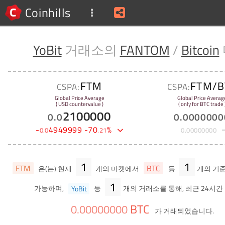
Coinhills
YoBit
거래소의
FANTOM
/
Bitcoin
FTM
FTM/B
CSPA:
CSPA:
Global Price Average
Global Price Averag
( USD countervalue )
( only for BTC trade 
2100000
0
.
0
0
.
0000000
-
4949999
-
70
%
0
.
0
.
21
0
.
00000000
1
1
FTM
BTC
은(는) 현재
개의 마켓에서
등
개의 기
1
가능하며,
YoBit
등
개의 거래소를 통해, 최근 24시간
BTC
0
.
00000000
가 거래되었습니다.