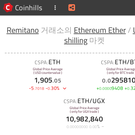
Coinhills
Remitano
거래소의
Ethereum Ether
/
shilling
마켓
ETH
ETH/B
CSPA:
CSPA:
Global Price Average
Global Price Averag
( USD countervalue )
( only for BTC trade 
1,905
29581
.
05
0
.
0
-
5
-
30
%
+
9408
+
3
.
7018
0
.
0
.
0000
0
.
ETH/UGX
CSPA:
Global Price Average
( only for UGX trade )
10,982,840
%
0
.
00000000
0
.
00