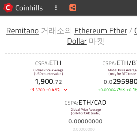
Coinhills
Remitano
거래소의
Ethereum Ether
/
Dollar
마켓
ETH
ETH/B
CSPA:
CSPA:
Global Price Average
Global Price Averag
( USD countervalue )
( only for BTC trade 
1,900
29598
.
72
0
.
0
-
9
-
49
%
+
4793
+
1
.
3700
0
.
0
.
0000
0
.
ETH/CAD
CSPA:
Global Price Average
( only for CAD trade )
0
.
00000000
0
.
00000000