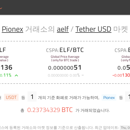
Pionex
거래소의
aelf
/
Tether USD
마켓
LF
ELF/BTC
CSPA:
CSPA:
verage
Global Price Average
Globa
alue )
( only for BTC trade )
( only
5136
51
0
.
000000
0
.
0
+
11
%
%
-
13
0
.
0
.
00000000
0
.
00
0
.
00
1
USDT
서
등
개의 기준 화폐로 거래가 가능하며,
Pionex
등
BTC
0
.
23734329
총
가 거래되었습니다.
힐스에 등록된 거래소와 마켓 정보를 기준으로 산출됩니다.
최근 업데이트:
Thu, 