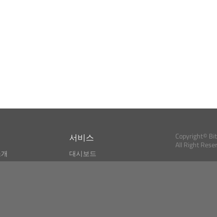
서비스
Copyright© Bi
All Right Rese
소개
대시보드
스
비트코인 모니터
Bitcoin, Ether an
cryptocurrencies 
마켓 파인더
뉴스리더
검색
Public API