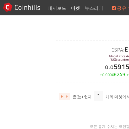
Coinhills
대시보드
마켓
뉴스리더
공유
E
CSPA:
Global Price A
( USD counterv
591
0
.
0
+
6249
0
.
0000
1
ELF
은(는) 현재
개의 마켓에
모든 통계 수치는 코인