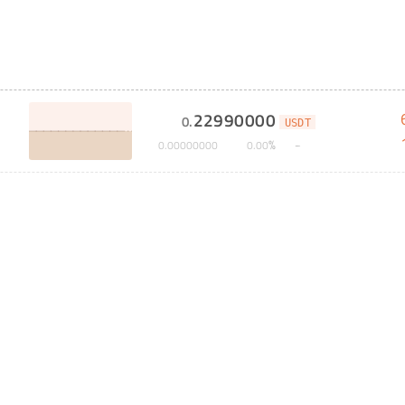
22990000
0
.
USDT
%
0
.
00000000
0
.
00