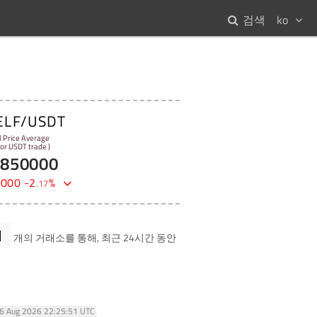
검색
ko
ELF/USDT
l Price Average
 for USDT trade )
5850000
0000
-
2
%
.
17
1
개의 거래소를 통해, 최근 24시간 동안
06 Aug 2026 22:25:51 UTC