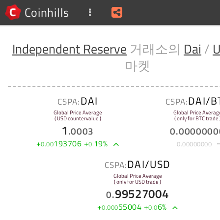
Coinhills
Independent Reserve
거래소의
Dai
/
U
마켓
DAI
DAI/B
CSPA:
CSPA:
Global Price Average
Global Price Averag
( USD countervalue )
( only for BTC trade 
1
.
0003
0
.
0000000
+
193706
+
19
%
0
.
00
0
.
0
.
00000000
DAI/USD
CSPA:
Global Price Average
( only for USD trade )
99527004
0
.
+
55004
+
6
%
0
.
000
0
.
0