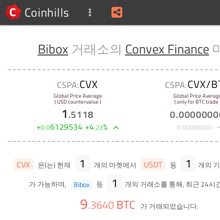
Coinhills
Bibox
거래소의
Convex Finance
CVX
CVX/B
CSPA:
CSPA:
Global Price Average
Global Price Averag
( USD countervalue )
( only for BTC trade 
1
.
5118
0
.
0000000
+
6129534
+
4
%
0
.
0
.
23
0
.
00000000
1
1
CVX
USDT
은(는) 현재
개의 마켓에서
등
개의 
1
가 가능하며,
Bibox
등
개의 거래소를 통해, 최근 24시
9
BTC
.
3640
가 거래되었습니다.