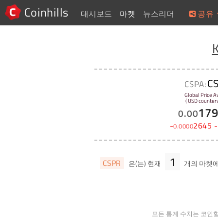
Coinhills
대시보드
마켓
뉴스리더
공유
C
CSPA:
Global Price A
( USD counterv
17
0
.
00
-
2645
-
0
.
0000
1
CSPR
은(는) 현재
개의 마켓
모든 통계 수치는 코인