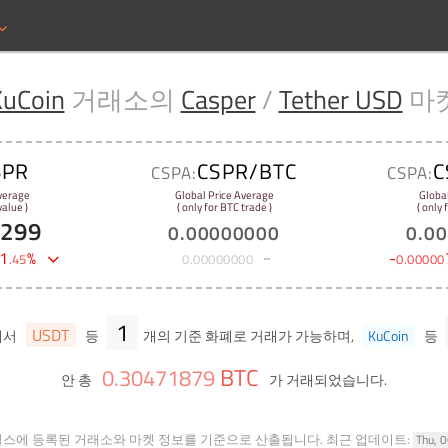
KuCoin
거래소의
Casper
/
Tether USD
마
SPR
CSPR/BTC
C
CSPA:
CSPA:
verage
Global Price Average
Globa
alue )
( only for BTC trade )
( only
9299
0
.
00000000
0
.
00
1
%
-
.
45
0
.
00000000
0
.
00000
1
USDT
에서
등
개의 기준 화폐로 거래가 가능하며,
KuCoin
등
BTC
0
.
30471879
안 총
가 거래되었습니다.
힐스에 등록된 거래소와 마켓 정보를 기준으로 산출됩니다.
최근 업데이트:
Thu, 