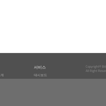
서비스
Copyright© Bi
All Right Rese
소개
대시보드
스
비트코인 모니터
Bitcoin, Ether an
cryptocurrencies 
마켓 파인더
뉴스리더
검색
Public API