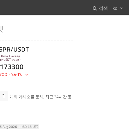
검색
ko
켓
SPR/USDT
l Price Average
 for USDT trade )
173300
700
-
40
%
0
.
1
개의 거래소를 통해, 최근 24시간 동
06 Aug 2026 11:39:48 UTC