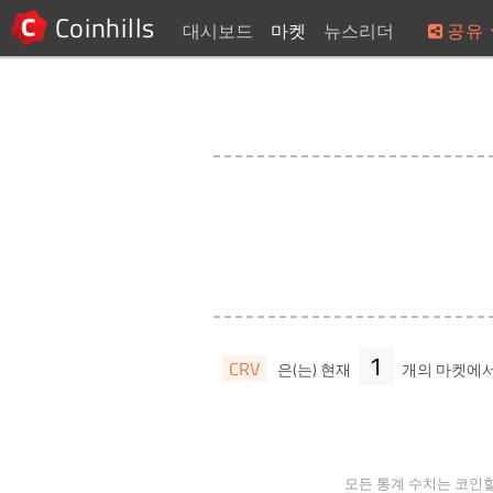
Coinhills
대시보드
마켓
뉴스리더
공유
1
CRV
은(는) 현재
개의 마켓에
모든 통계 수치는 코인