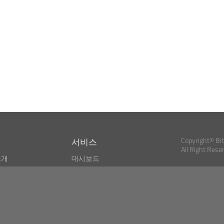
서비스
Copyright© Bi
All Right Rese
소개
대시보드
스
비트코인 모니터
Bitcoin, Ether an
cryptocurrencies 
마켓 파인더
뉴스리더
검색
Public API