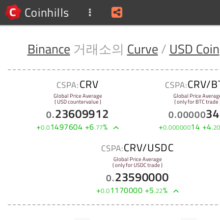
Coinhills
Binance
거래소의
Curve
/
USD Coin
CRV
CRV/B
CSPA:
CSPA:
Global Price Average
Global Price Averag
( USD countervalue )
( only for BTC trade 
23609912
34
0
.
0
.
00000
+
1497604
+
6
%
+
14
+
4
0
.
0
.
77
0
.
000000
.
2
CRV/USDC
CSPA:
Global Price Average
( only for USDC trade )
23590000
0
.
+
1170000
+
5
%
0
.
0
.
22