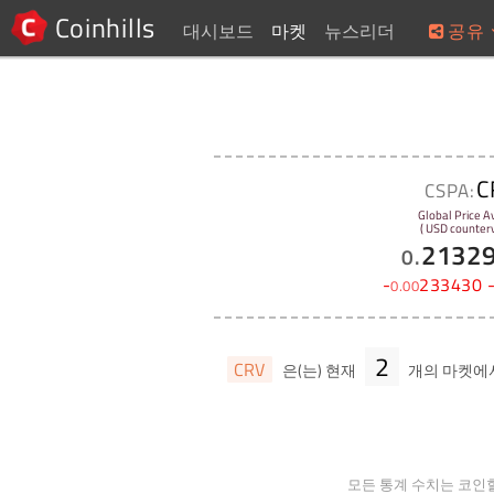
Coinhills
대시보드
마켓
뉴스리더
공유
C
CSPA:
Global Price A
( USD counterv
2132
0
.
-
233430
0
.
00
2
CRV
은(는) 현재
개의 마켓에
모든 통계 수치는 코인