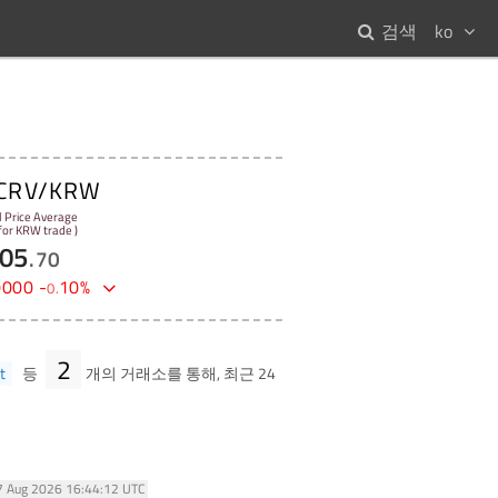
검색
ko
CRV/KRW
l Price Average
 for KRW trade )
05
.
70
0000
-
10
%
0
.
2
t
등
개의 거래소를 통해, 최근 24
07 Aug 2026 16:44:12 UTC