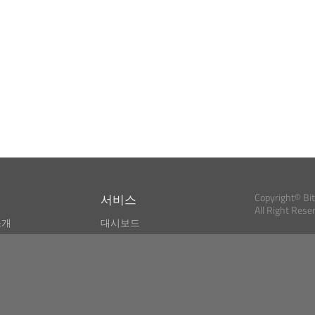
서비스
Copyright© Bi
All Right Rese
소개
대시보드
스
비트코인 모니터
Bitcoin, Ether an
cryptocurrencies 
마켓 파인더
뉴스리더
검색
Public API