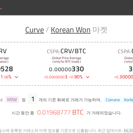
Curve
/
Korean Won
마켓
RV
CRV/BTC
CSPA:
CSPA:
verage
Global Price Average
Globa
alue )
( only for BTC trade )
( only
9528
330
3
0
.
00000
-
1
%
-
3
-
90
%
-
3000
.
08
0
.
0000000
0
.
0
.
1
KRW
서
등
개의 기준 화폐로 거래가 가능하며,
Coinone
Korbi
BTC
0
.
01968777
시간 동안 총
가 거래되었습니다.
힐스에 등록된 거래소와 마켓 정보를 기준으로 산출됩니다.
최근 업데이트:
Fri, 