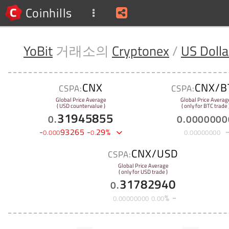
Coinhills
YoBit
거래소의
Cryptonex
/
US Dolla
CNX
CNX/B
CSPA:
CSPA:
Global Price Average
Global Price Averag
( USD countervalue )
( only for BTC trade 
31945855
0
.
0
.
0000000
-
93265
-
29
%
0
.
000
0
.
0
.
00000000
CNX/USD
CSPA:
Global Price Average
( only for USD trade )
31782940
0
.
%
0
.
00000000
0
.
00