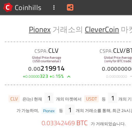
Coinhills
Pionex
거래소의
CleverCoin
마
CLV
CLV/B
CSPA:
CSPA:
Global Price Average
Global Price Averag
( USD countervalue )
( only for BTC trade 
219914
0
.
00
0
.
0000000
+
323
+
15
%
0
.
00000
0
.
0
.
00000000
1
1
CLV
USDT
은(는) 현재
개의 마켓에서
등
개의 기
1
가 가능하며,
Pionex
등
개의 거래소를 통해, 최근 24시
BTC
0
.
03342469
가 거래되었습니다.