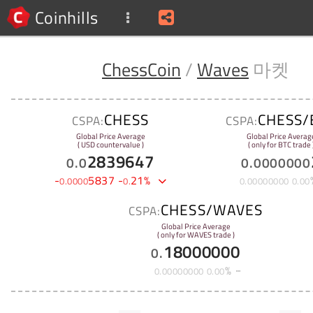
Coinhills
ChessCoin
/
Waves
마켓
CHESS
CHESS/
CSPA:
CSPA:
Global Price Average
Global Price Averag
( USD countervalue )
( only for BTC trade 
2839647
0
.
0
0
.
0000000
-
5837
-
21
%
0
.
0000
0
.
0
.
00000000
0
.
00
CHESS/WAVES
CSPA:
Global Price Average
( only for WAVES trade )
18000000
0
.
%
0
.
00000000
0
.
00