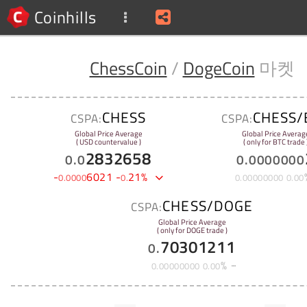
Coinhills
ChessCoin
/
DogeCoin
마켓
CHESS
CHESS/
CSPA:
CSPA:
Global Price Average
Global Price Averag
( USD countervalue )
( only for BTC trade 
2832658
0
.
0
0
.
0000000
-
6021
-
21
%
0
.
0000
0
.
0
.
00000000
0
.
00
CHESS/DOGE
CSPA:
Global Price Average
( only for DOGE trade )
70301211
0
.
%
0
.
00000000
0
.
00