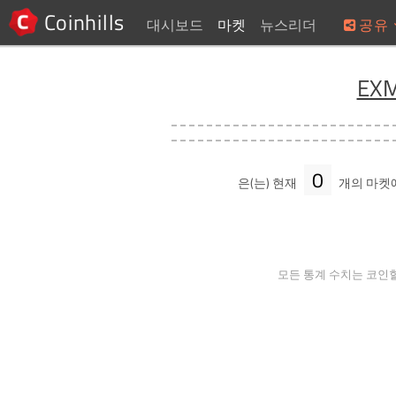
Coinhills
대시보드
마켓
뉴스리더
공유
EX
0
은(는) 현재
개의 마켓
모든 통계 수치는 코인