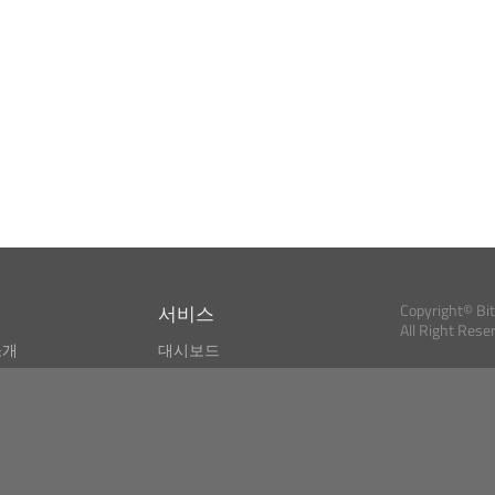
서비스
Copyright© Bi
All Right Rese
소개
대시보드
스
비트코인 모니터
Bitcoin, Ether an
cryptocurrencies 
마켓 파인더
뉴스리더
검색
Public API