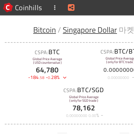
Coinhills
Bitcoin
/
Singapore Dollar
마
BTC/B
BTC
CSPA:
CSPA:
Global Price Averag
Global Price Average
( only for BTC trade 
( USD countervalue )
64,780
0
.
0000000
-
184
-
28
%
.
58
0
.
0
.
00000000
BTC/SGD
CSPA:
Global Price Average
( only for SGD trade )
78,162
%
0
.
00000000
0
.
00