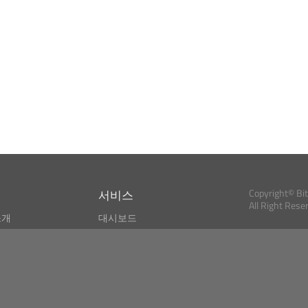
서비스
Copyright© Bi
All Right Rese
소개
대시보드
스
비트코인 모니터
Bitcoin, Ether an
cryptocurrencies 
마켓 파인더
뉴스리더
검색
Public API