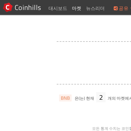
Coinhills
대시보드
마켓
뉴스리더
공유
2
BNB
은(는) 현재
개의 마켓에
모든 통계 수치는 코인