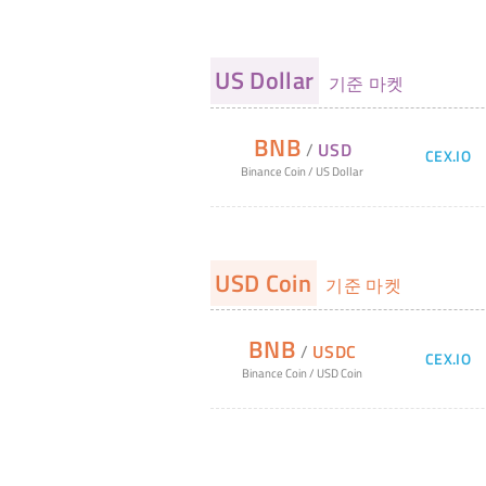
US Dollar
기준 마켓
BNB
/
USD
CEX.IO
Binance Coin
/
US Dollar
USD Coin
기준 마켓
BNB
/
USDC
CEX.IO
Binance Coin
/
USD Coin