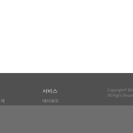
서비스
Copyright© Bi
All Right Rese
소개
대시보드
스
비트코인 모니터
Bitcoin, Ether an
cryptocurrencies 
마켓 파인더
뉴스리더
검색