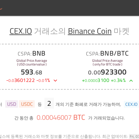
CEX.IO
거래소의
Binance Coin
마켓
BNB
BNB/BTC
CSPA:
CSPA:
Global Price Average
Global Price Average
( USD countervalue )
( only for BTC trade )
593
923300
.
68
0
.
00
-
3601222
-
1
%
+
3100
+
34
%
0
.
0
0
.
0
0
.
0000
0
.
2
USD
USDC
서
등
개의 기준 화폐로 거래가 가능하며,
CEX.IO
BTC
0
.
00046007
간 동안 총
가 거래되었습니다.
힐스에 등록된 거래소와 마켓 정보를 기준으로 산출됩니다.
최근 업데이트:
Fri, 