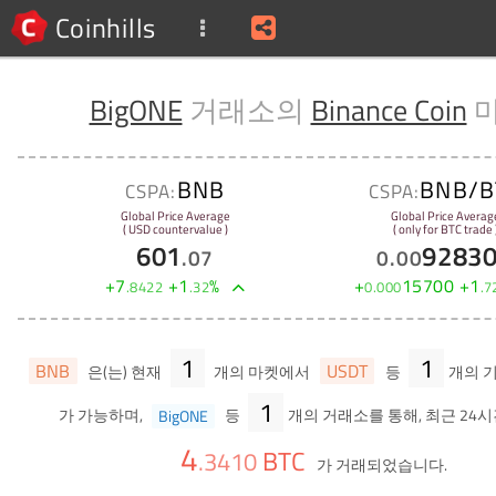
Coinhills
BigONE
거래소의
Binance Coin
BNB
BNB/B
CSPA:
CSPA:
Global Price Average
Global Price Averag
( USD countervalue )
( only for BTC trade 
601
9283
.
07
0
.
00
+
7
+
1
%
+
15700
+
1
.
8422
.
32
0
.
000
.
7
1
1
BNB
USDT
은(는) 현재
개의 마켓에서
등
개의 
1
가 가능하며,
BigONE
등
개의 거래소를 통해, 최근 24시
4
BTC
.
3410
가 거래되었습니다.