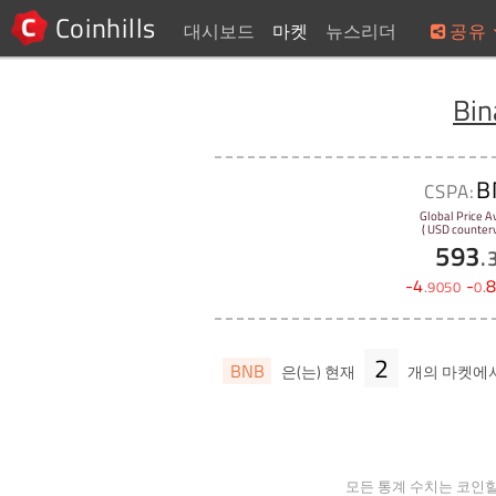
Coinhills
대시보드
마켓
뉴스리더
공유
Bin
B
CSPA:
Global Price A
( USD counterv
593
.
-
4
-
.
9050
0
.
2
BNB
은(는) 현재
개의 마켓에
모든 통계 수치는 코인