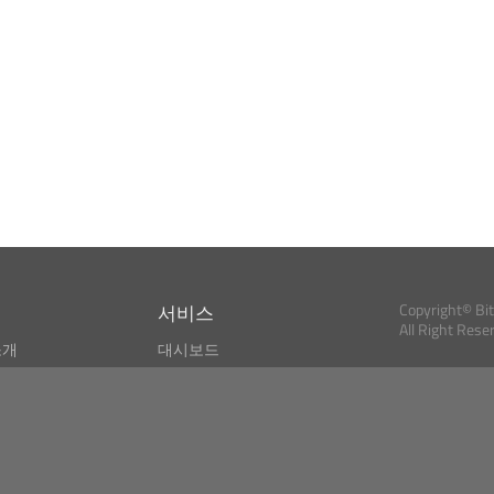
서비스
Copyright© Bi
All Right Rese
소개
대시보드
스
비트코인 모니터
Bitcoin, Ether an
cryptocurrencies 
마켓 파인더
뉴스리더
검색
Public API