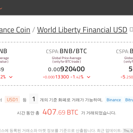
ance Coin
/
World Liberty Financial USD
NB
BNB/BTC
CSPA:
CSPA:
verage
Global Price Average
Globa
alue )
( only for BTC trade )
( only
920400
5
39
0
.
00
82
%
-
13300
-
1
%
-
5
0
.
000
.
42
.
25
1
USD1
서
등
개의 기준 화폐로 거래가 가능하며,
Binance
Bitr
407
BTC
.
69
시간 동안 총
가 거래되었습니다.
힐스에 등록된 거래소와 마켓 정보를 기준으로 산출됩니다.
최근 업데이트:
Thu, 