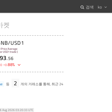
검색
ko
마켓
BNB/USD1
l Price Average
 for USD1 trade )
93
.
56
-
88
%
00
0
.
2
ue
등
개의 거래소를 통해, 최근 24
06 Aug 2026 03:20:33 UTC