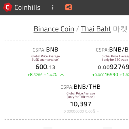
Coinhills
Binance Coin
/
Thai Baht
마켓
BNB
BNB/B
CSPA:
CSPA:
Global Price Average
Global Price Averag
( USD countervalue )
( only for BTC trade 
600
9274
.
13
0
.
00
+
8
+
1
%
+
16590
+
1
.
5286
.
44
0
.
000
.
8
BNB/THB
CSPA:
Global Price Average
( only for THB trade )
10,397
%
0
.
00000000
0
.
00