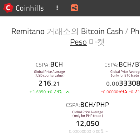
Coinhills
Remitano
거래소의
Bitcoin Cash
/
Ph
Peso
마켓
BCH
BCH/B
CSPA:
CSPA:
Global Price Average
Global Price Averag
( USD countervalue )
( only for BTC trade 
216
3330
.
21
0
.
00
+
1
+
79
%
-
694
-
2
.
6950
0
.
0
.
00000
0
.
BCH/PHP
CSPA:
Global Price Average
( only for PHP trade )
12,050
%
0
.
00000000
0
.
00