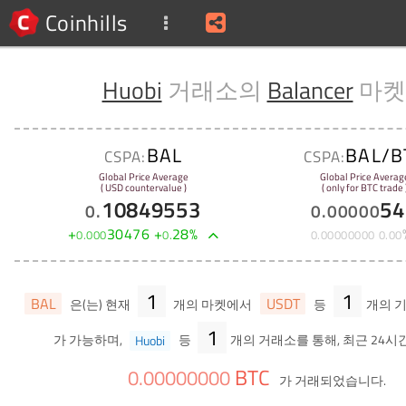
Coinhills
Huobi
거래소의
Balancer
마켓
BAL
BAL/B
CSPA:
CSPA:
Global Price Average
Global Price Averag
( USD countervalue )
( only for BTC trade 
10849553
54
0
.
0
.
00000
+
30476
+
28
%
0
.
000
0
.
0
.
00000000
0
.
00
1
1
BAL
USDT
은(는) 현재
개의 마켓에서
등
개의 
1
가 가능하며,
Huobi
등
개의 거래소를 통해, 최근 24시
BTC
0
.
00000000
가 거래되었습니다.