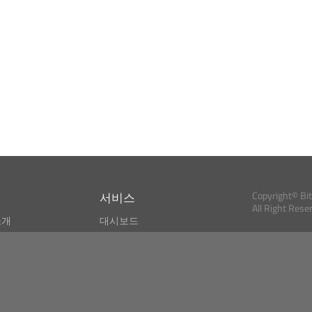
서비스
Copyright© Bi
All Right Rese
소개
대시보드
스
비트코인 모니터
Bitcoin, Ether an
cryptocurrencies 
마켓 파인더
뉴스리더
검색
Public API