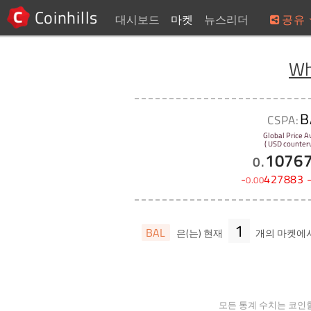
Coinhills
대시보드
마켓
뉴스리더
공유
Wh
B
CSPA:
Global Price A
( USD counterv
1076
0
.
-
427883
0
.
00
1
BAL
은(는) 현재
개의 마켓에
모든 통계 수치는 코인