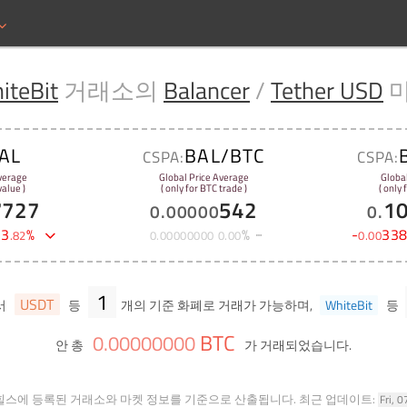
iteBit
거래소의
Balancer
/
Tether USD
AL
BAL/BTC
CSPA:
CSPA:
verage
Global Price Average
Globa
alue )
( only for BTC trade )
( only
7727
542
1
0
.
00000
0
.
-
3
%
%
-
33
.
82
0
.
00000000
0
.
00
0
.
00
1
USDT
서
등
개의 기준 화폐로 거래가 가능하며,
WhiteBit
등
BTC
0
.
00000000
안 총
가 거래되었습니다.
힐스에 등록된 거래소와 마켓 정보를 기준으로 산출됩니다.
최근 업데이트:
Fri, 