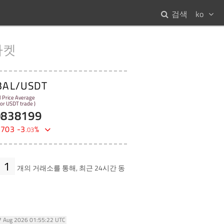
검색
ko
마켓
BAL/USDT
l Price Average
 for USDT trade )
0838199
8703
-
3
%
.
03
1
개의 거래소를 통해, 최근 24시간 동
07 Aug 2026 01:55:22 UTC