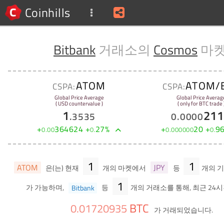
Coinhills
Bitbank
거래소의
Cosmos
마
ATOM
ATOM/
CSPA:
CSPA:
Global Price Average
Global Price Averag
( USD countervalue )
( only for BTC trade 
1
211
.
3535
0
.
0000
+
364624
+
27
%
+
20
+
9
0
.
00
0
.
0
.
000000
0
.
1
1
ATOM
JPY
은(는) 현재
개의 마켓에서
등
개의 
1
가 가능하며,
Bitbank
등
개의 거래소를 통해, 최근 24시
BTC
0
.
01720935
가 거래되었습니다.