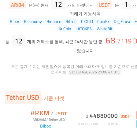
12
1
ARKM
USDT
은(는) 현재
개의 마켓에서
등
개
거래가 가능하며,
Bibox
Biconomy
Binance
Bitrue
CEX.IO
CoinEx
DigiFinex
H
KuCoin
LATOKEN
WhiteBit
68
12
B
.
7119
등
개의 거래소를 통해, 최근 24시간 동안 총
었습니다.
모든 통계 수치는 코인힐스에 등록된 거래소와 마켓 정보를 기준으로 산
업데이트:
Sat, 08 Aug 2026 21:08:41 UTC
Tether USD
기준 마켓
ARKM
/
USDT
44880000
0
.
USDT
ARKHAM
/
Tether USD
%
0
.
00000000
0
.
00
Bibox