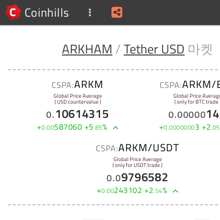
Coinhills
ARKHAM
/
Tether USD
마켓
ARKM
ARKM/
CSPA:
CSPA:
Global Price Average
Global Price Averag
( USD countervalue )
( only for BTC trade 
10614315
14
0
.
0
.
00000
+
587060
+
5
%
+
3
+
2
0
.
00
.
85
0
.
0000000
.
05
ARKM/USDT
CSPA:
Global Price Average
( only for USDT trade )
9796582
0
.
0
+
243102
+
2
%
0
.
00
.
54