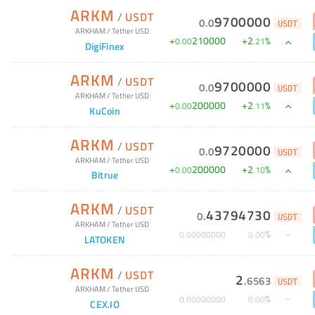
ARKM
/
USDT
9700000
0
.
0
USDT
ARKHAM
/
Tether USD
+
210000
+
2
%
0
.
00
.
21
DigiFinex
ARKM
/
USDT
9700000
0
.
0
USDT
ARKHAM
/
Tether USD
+
200000
+
2
%
0
.
00
.
11
KuCoin
ARKM
/
USDT
9720000
0
.
0
USDT
ARKHAM
/
Tether USD
+
200000
+
2
%
0
.
00
.
10
Bitrue
ARKM
/
USDT
43794730
0
.
USDT
ARKHAM
/
Tether USD
%
0
.
00000000
0
.
00
LATOKEN
ARKM
/
USDT
2
.
6563
USDT
ARKHAM
/
Tether USD
%
0
.
00000000
0
.
00
CEX.IO