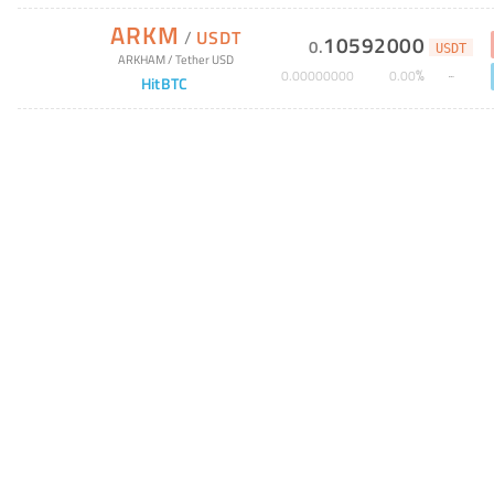
ARKM
/
USDT
10592000
0
.
USDT
ARKHAM
/
Tether USD
%
0
.
00000000
0
.
00
HitBTC