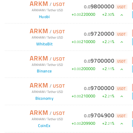
ARKM
/
USDT
9800000
0
.
0
USDT
ARKHAM
/
Tether USD
+
220000
+
2
%
0
.
00
.
30
Huobi
ARKM
/
USDT
9720000
0
.
0
USDT
ARKHAM
/
Tether USD
+
210000
+
2
%
0
.
00
.
21
WhiteBit
ARKM
/
USDT
9700000
0
.
0
USDT
ARKHAM
/
Tether USD
+
200000
+
2
%
0
.
00
.
11
Binance
ARKM
/
USDT
9700000
0
.
0
USDT
ARKHAM
/
Tether USD
+
210000
+
2
%
0
.
00
.
21
Biconomy
ARKM
/
USDT
9704900
0
.
0
USDT
ARKHAM
/
Tether USD
+
209900
+
2
%
0
.
00
.
21
CoinEx