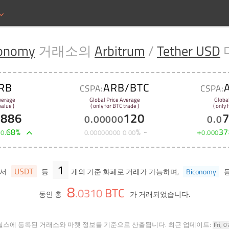
conomy
거래소의
Arbitrum
/
Tether USD
RB
ARB/BTC
CSPA:
CSPA:
verage
Global Price Average
Globa
alue )
( only for BTC trade )
( only
1886
120
0
.
00000
0
.
0
+
68
%
%
+
37
0
.
0
.
00000000
0
.
00
0
.
000
1
USDT
에서
등
개의 기준 화폐로 거래가 가능하며,
Biconomy
8
BTC
.
0310
동안 총
가 거래되었습니다.
힐스에 등록된 거래소와 마켓 정보를 기준으로 산출됩니다.
최근 업데이트:
Fri, 