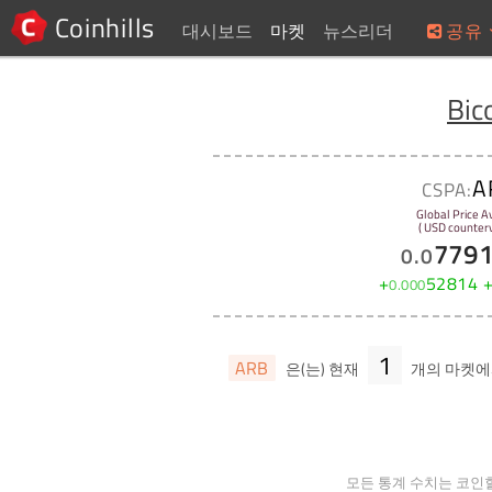
Coinhills
대시보드
마켓
뉴스리더
공유
Bi
A
CSPA:
Global Price A
( USD counterv
779
0
.
0
+
52814
0
.
000
1
ARB
은(는) 현재
개의 마켓
모든 통계 수치는 코인