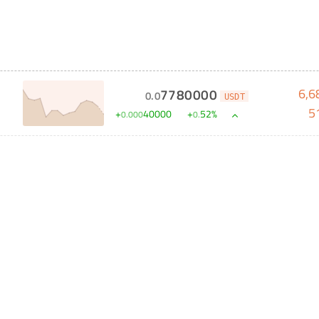
6,6
7780000
0
.
0
USDT
5
+
40000
+
52
%
0
.
000
0
.