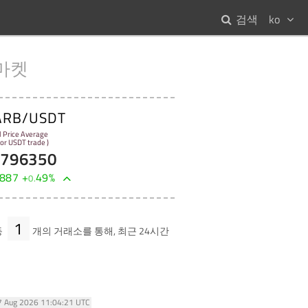
검색
ko
마켓
ARB/USDT
l Price Average
 for USDT trade )
7796350
887
+
49
%
0
.
1
등
개의 거래소를 통해, 최근 24시간
07 Aug 2026 11:04:21 UTC