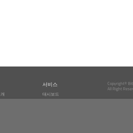
서비스
Copyright© Bi
All Right Rese
소개
대시보드
스
비트코인 모니터
Bitcoin, Ether an
cryptocurrencies 
마켓 파인더
뉴스리더
검색
Public API