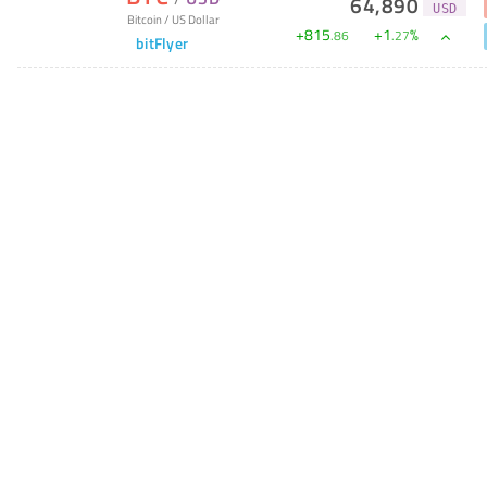
64,890
USD
Bitcoin
/
US Dollar
+
815
+
1
%
.
86
.
27
bitFlyer